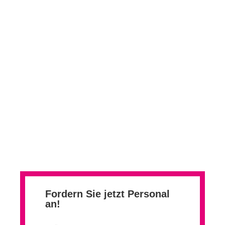
Jetzt den passenden Job
finden!
Besuchen Sie unseren Stellenmarkt und
bewerben Sie sich noch heute!
Stellenmarkt
Fordern Sie jetzt Personal
an!